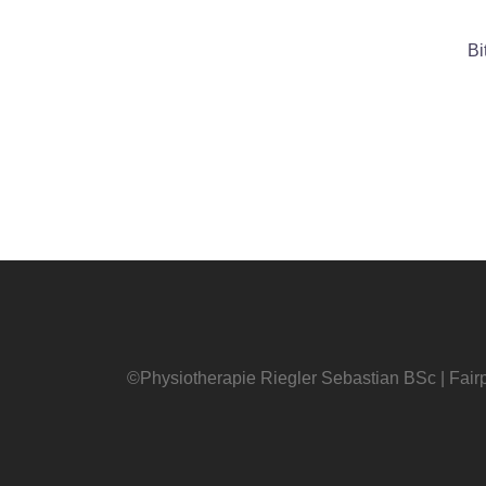
Bi
©Physiotherapie Riegler Sebastian BSc | Fairp