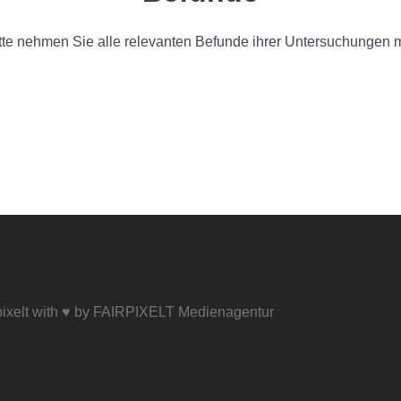
tte nehmen Sie alle relevanten Befunde ihrer Untersuchungen m
ixelt with ♥ by
FAIRPIXELT Medienagentur